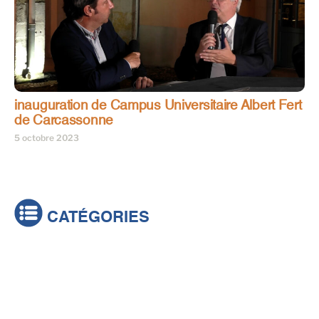
inauguration de Campus Universitaire Albert Fert
de Carcassonne
5 octobre 2023
CATÉGORIES
Actualités
Brèves
Culture & loisirs