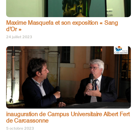
Maxime Masquefa et son exposition « Sang
d’Or »
24 juillet 2023
inauguration de Campus Universitaire Albert Fert
de Carcassonne
5 octobre 2023