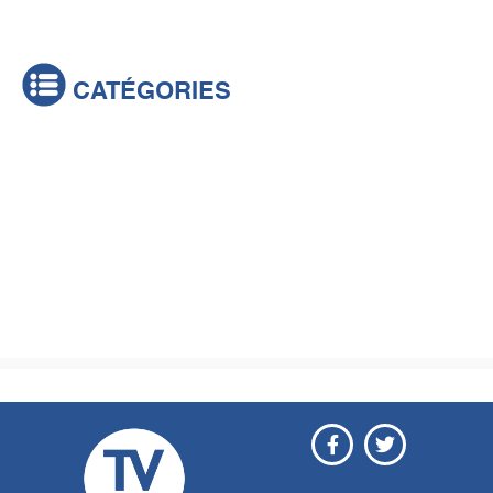
CATÉGORIES
Actualités
Brèves
Culture & loisirs
Émissions
Festival
Sports