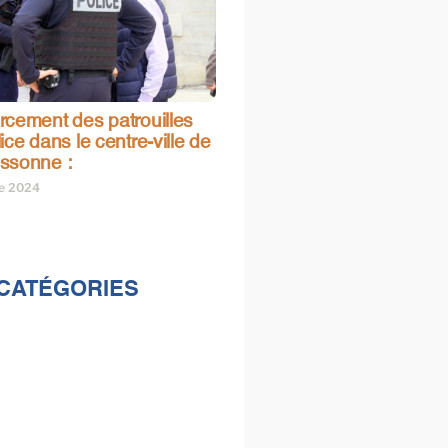
rcement des patrouilles
ice dans le centre-ville de
ssonne :
re 2024
CATÉGORIES
lités
s
e & loisirs
ions