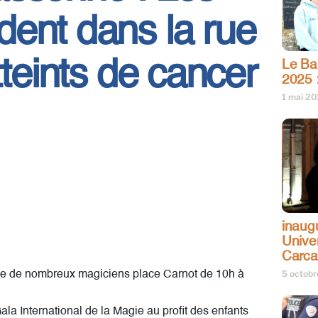
ent dans la rue
tteints de cancer
Le Bar
2025 
1 mai 2
inaug
Univer
Carc
5 octob
e de nombreux magiciens place Carnot de 10h à
Gala International de la Magie au profit des enfants