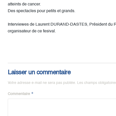
atteints de cancer.
Des spectacles pour petits et grands.
Interviewes de Laurent DURAND-DASTES, Président du Ro
organisateur de ce fesival.
Laisser un commentaire
Votre adresse e-mail ne sera pas publiée.
Les champs obligatoire
*
Commentaire