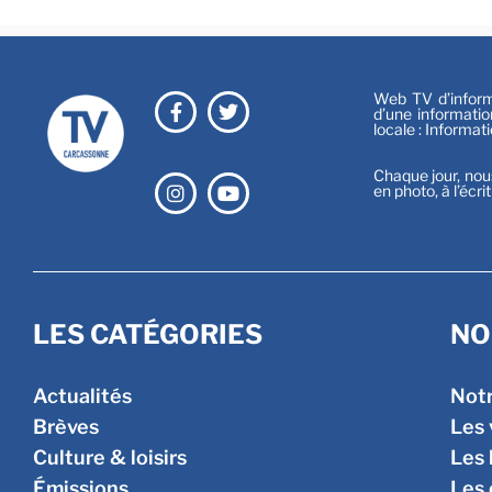
Web TV d’informa
d’une informatio
locale : Informat
Chaque jour, nou
en photo, à l’écri
LES CATÉGORIES
NO
Actualités
Not
Brèves
Les 
Culture & loisirs
Les 
Émissions
Les