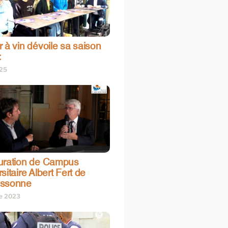
 à vin dévoile sa saison
:
025
uration de Campus
sitaire Albert Fert de
assonne
re 2023