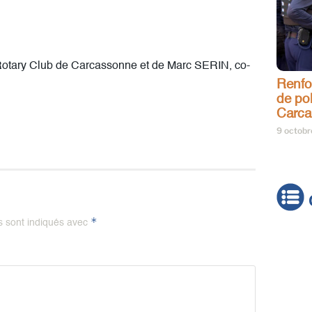
tary Club de Carcassonne et de Marc SERIN, co-
Renfo
de pol
Carca
9 octob
*
s sont indiqués avec
Actua
Brève
Cultur
Émiss