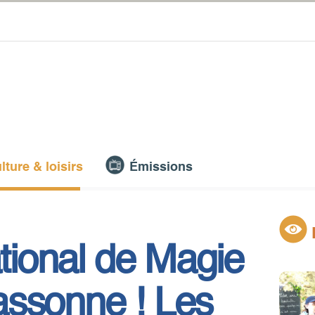
lture & loisirs
Émissions
ational de Magie
assonne ! Les