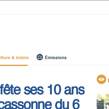
lture & loisirs
Émissions
fête ses 10 ans
rcassonne du 6