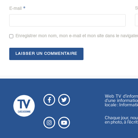
*
S
E-mail
Enregistrer mon nom, mon e-mail et mon site dans le navigat
Web TV d’informa
d’une informatio
locale : Informat
Chaque jour, nou
en photo, à l’écri