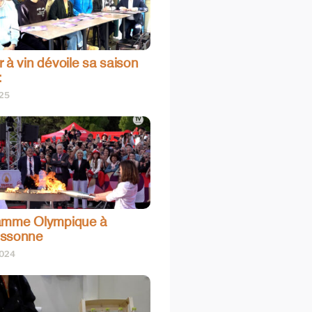
 à vin dévoile sa saison
:
025
amme Olympique à
assonne
2024