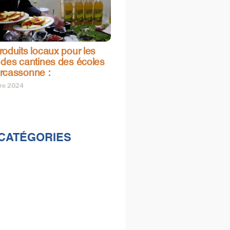
oduits locaux pour les
 des cantines des écoles
rcassonne :
bre 2024
CATÉGORIES
lités
s
e & loisirs
ions
al