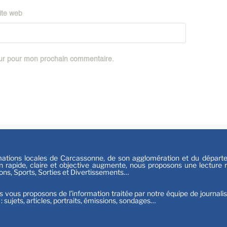
Sport
ite web
eur pour mon prochain commentaire.
tions locales de Carcassonne, de son agglomération et du départeme
n rapide, claire et objective augmente, nous proposons une lecture ri
ions, Sports, Sorties et Divertissements…
s vous proposons de l’information traitée par notre équipe de journali
t : sujets, articles, portraits, émissions, sondages…