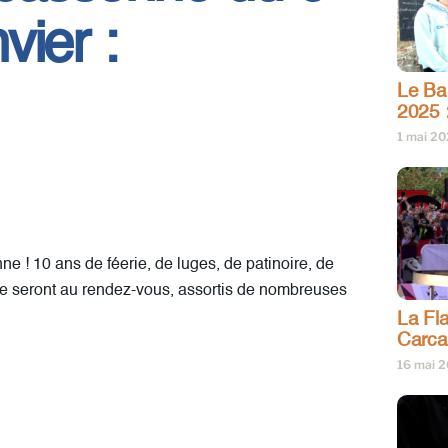
vier :
Le Bar
2025 
1 mai 2
 ! 10 ans de féerie, de luges, de patinoire, de
ête seront au rendez-vous, assortis de nombreuses
La Fl
Carc
16 mai 