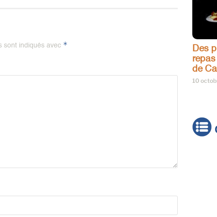
*
s sont indiqués avec
Des pr
repas
de Ca
10 octo
Actua
Brève
Cultur
Émiss
Festiv