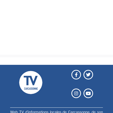
Actualités
Brèves
Culture & loisirs
Émissions
Festival
Sports
Web TV d’informations locales de Carcassonne, de son