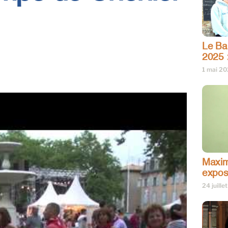
Le Bar
2025 
1 mai 2
Maxim
expos
24 juille