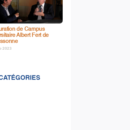
uration de Campus
sitaire Albert Fert de
assonne
re 2023
CATÉGORIES
lités
s
e & loisirs
ions
al