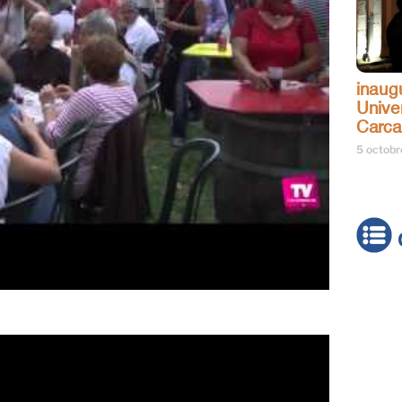
inaug
Univer
Carc
5 octob
Actua
Brève
Cultur
Émiss
Festiv