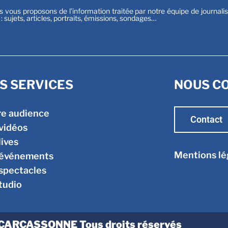
s vous proposons de l’information traitée par notre équipe de journali
t : sujets, articles, portraits, émissions, sondages…
S SERVICES
NOUS C
re audience
Contact
vidéos
lives
Mentions lé
 événements
spectacles
tudio
CARCASSONNE Tous droits réservés