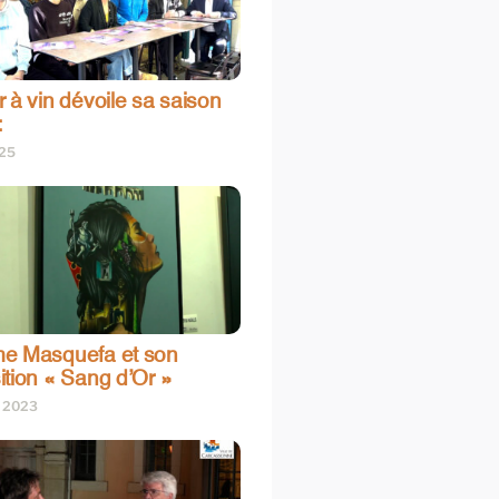
 à vin dévoile sa saison
:
025
e Masquefa et son
ition « Sang d’Or »
t 2023