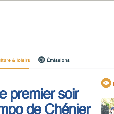
lture & loisirs
Émissions
le premier soir
ampo de Chénier