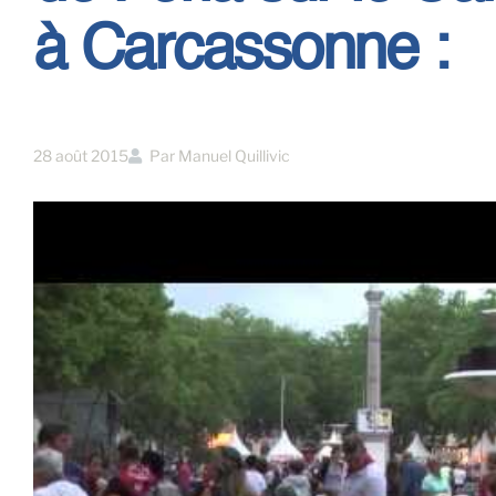
à Carcassonne :
28 août 2015
Par
Manuel Quillivic