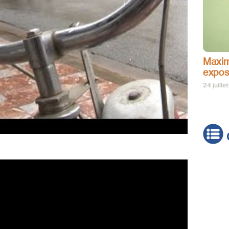
Maxim
expos
24 juille
Actua
Brève
Cultur
Émiss
Festiv