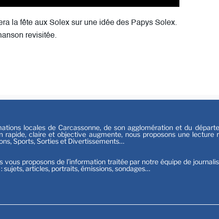
Sport
era la fête aux Solex sur une idée des Papys Solex.
hanson revisitée.
tions locales de Carcassonne, de son agglomération et du départeme
n rapide, claire et objective augmente, nous proposons une lecture ri
ions, Sports, Sorties et Divertissements…
s vous proposons de l’information traitée par notre équipe de journali
t : sujets, articles, portraits, émissions, sondages…