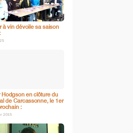
 à vin dévoile sa saison
:
025
 Hodgson en clôture du
val de Carcassonne, le 1er
rochain :
er 2015