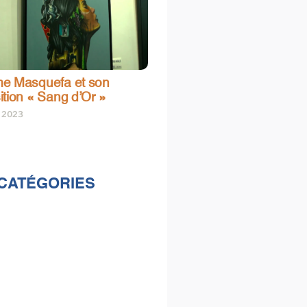
e Masquefa et son
ition « Sang d’Or »
t 2023
CATÉGORIES
lités
s
e & loisirs
ions
al