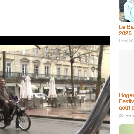
Le Bar
2025 
1 mai 2
Roger
Festi
août p
20 févri