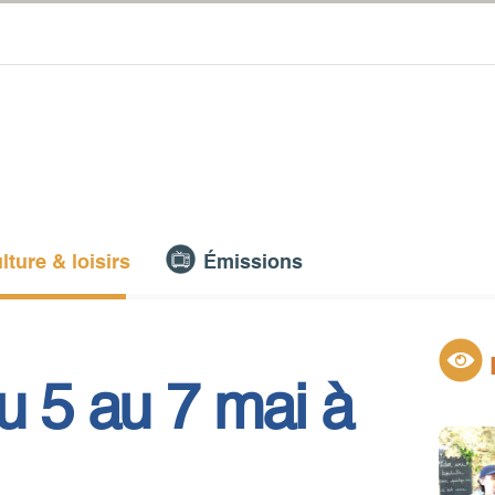
lture & loisirs
Émissions
u 5 au 7 mai à