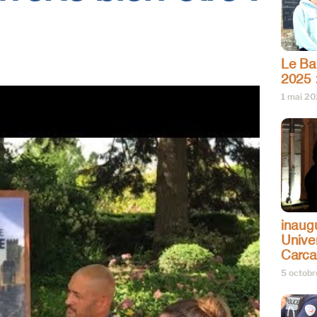
Le Bar
2025 
1 mai 2
inaug
Univer
Carc
5 octob