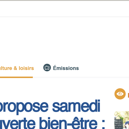
lture & loisirs
Émissions
 propose samedi
erte bien-être :