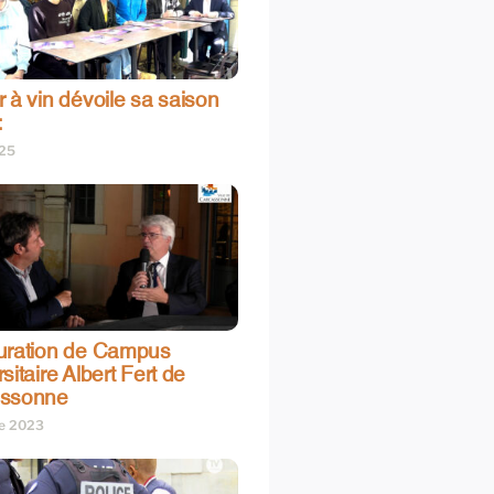
 à vin dévoile sa saison
:
025
uration de Campus
sitaire Albert Fert de
assonne
re 2023