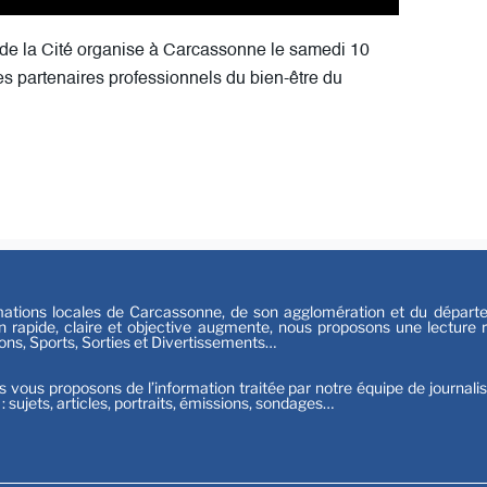
Festiv
Sport
l de la Cité organise à Carcassonne le samedi 10
es partenaires professionnels du bien-être du
tions locales de Carcassonne, de son agglomération et du départeme
n rapide, claire et objective augmente, nous proposons une lecture ri
ions, Sports, Sorties et Divertissements…
s vous proposons de l’information traitée par notre équipe de journali
t : sujets, articles, portraits, émissions, sondages…