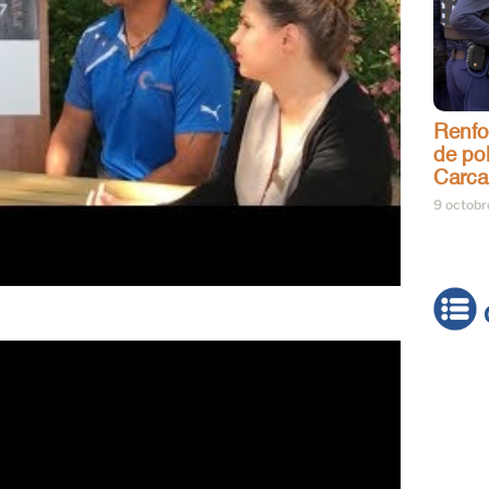
Renfo
de pol
Carca
9 octob
Actua
Brève
Cultur
Émiss