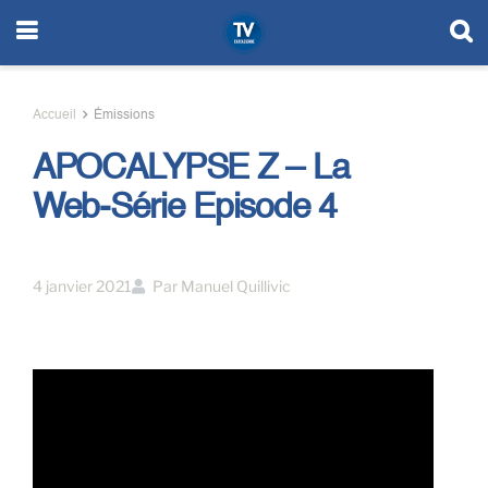
Accueil
Émissions
APOCALYPSE Z – La
Web-Série Episode 4
4 janvier 2021
Par
Manuel Quillivic