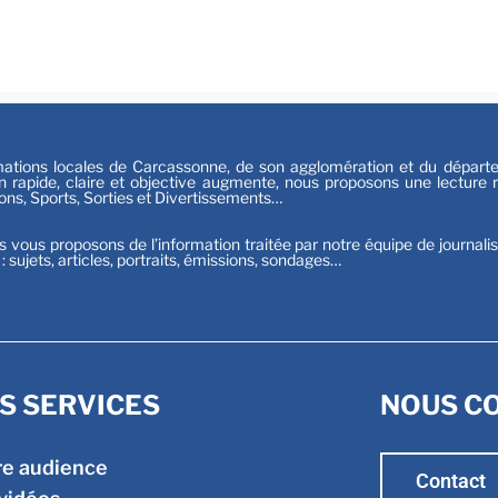
Festiv
Sport
tions locales de Carcassonne, de son agglomération et du départeme
n rapide, claire et objective augmente, nous proposons une lecture ri
ions, Sports, Sorties et Divertissements…
s vous proposons de l’information traitée par notre équipe de journali
t : sujets, articles, portraits, émissions, sondages…
S SERVICES
NOUS C
re audience
Contact