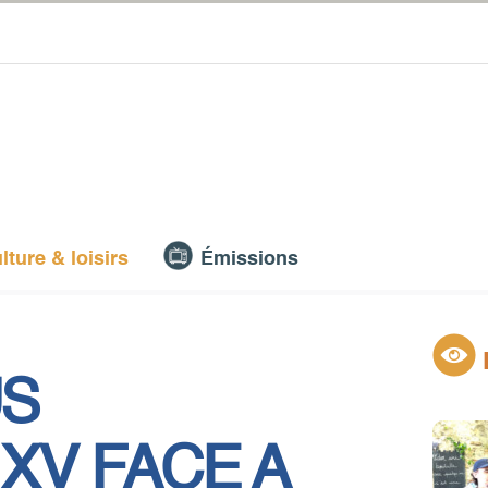
lture & loisirs
Émissions
US
XV FACE A