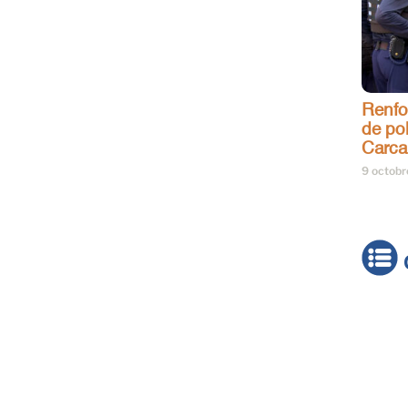
Renfo
de pol
Carca
9 octob
Actua
Brève
Cultur
Émiss