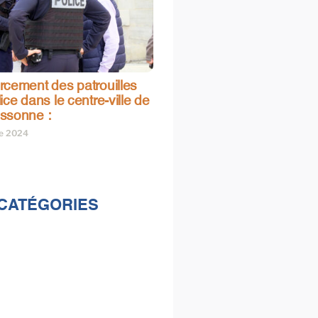
rcement des patrouilles
ice dans le centre-ville de
ssonne :
re 2024
CATÉGORIES
lités
s
e & loisirs
ions