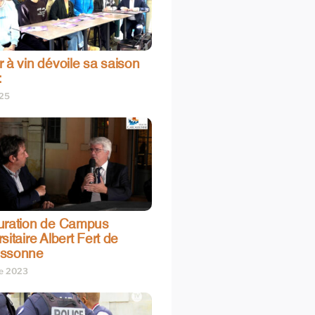
 à vin dévoile sa saison
:
025
uration de Campus
sitaire Albert Fert de
assonne
re 2023