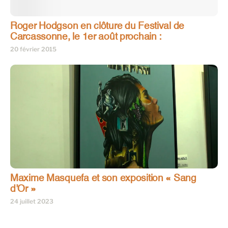
Roger Hodgson en clôture du Festival de
Carcassonne, le 1er août prochain :
20 février 2015
Maxime Masquefa et son exposition « Sang
d’Or »
24 juillet 2023