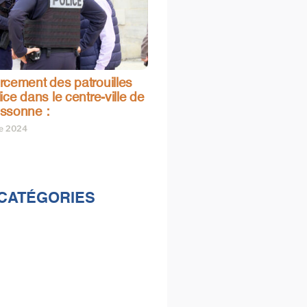
rcement des patrouilles
ice dans le centre-ville de
ssonne :
re 2024
CATÉGORIES
lités
s
e & loisirs
ions