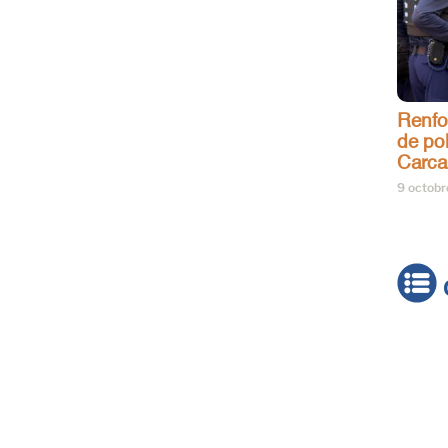
Renfo
de pol
Carca
9 octob
Actua
Brève
Cultur
Émiss