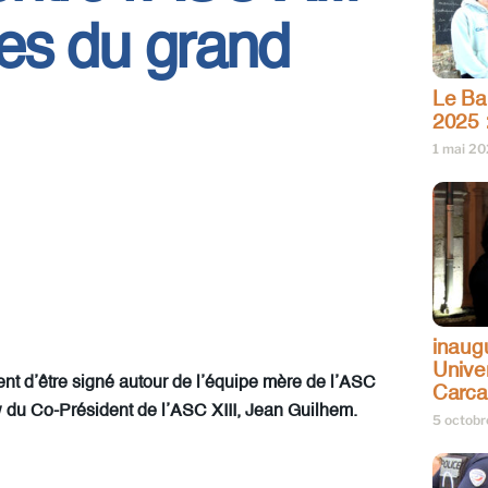
stes du grand
Le Bar
2025 
1 mai 2
inaug
Univer
ient d’être signé autour de l’équipe mère de l’ASC
Carc
iew du Co-Président de l’ASC XIII, Jean Guilhem.
5 octob