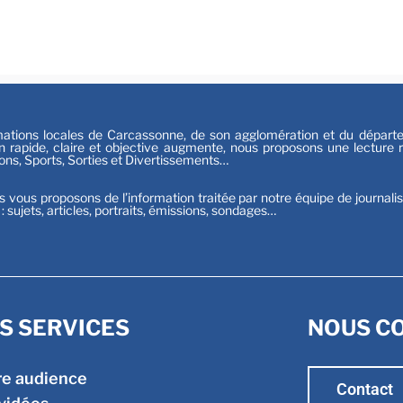
Festiv
Sport
tions locales de Carcassonne, de son agglomération et du départeme
n rapide, claire et objective augmente, nous proposons une lecture ri
ions, Sports, Sorties et Divertissements…
s vous proposons de l’information traitée par notre équipe de journali
t : sujets, articles, portraits, émissions, sondages…
S SERVICES
NOUS C
re audience
Contact