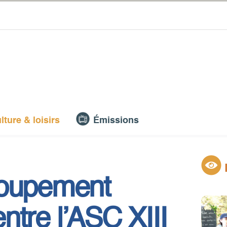
lture & loisirs
Émissions
roupement
entre l’ASC XIII