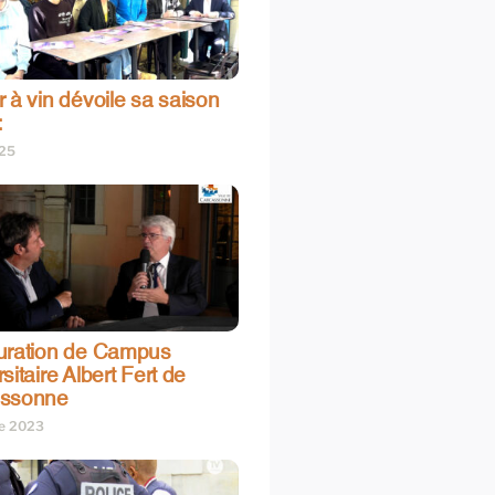
 à vin dévoile sa saison
:
025
uration de Campus
sitaire Albert Fert de
assonne
re 2023