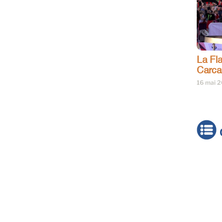
La Fl
Carc
16 mai 
Actua
Brève
Cultur
Émiss
Festiv