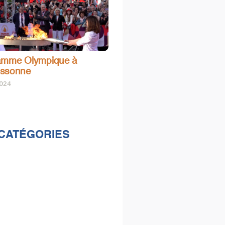
amme Olympique à
assonne
2024
CATÉGORIES
lités
s
e & loisirs
ions
al