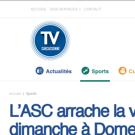
ACCUEIL
NOS SERVICES
CONTACT
Actualités
Sports
Cu
Accueil
Sports
L’ASC arrache la v
dimanche à Domec