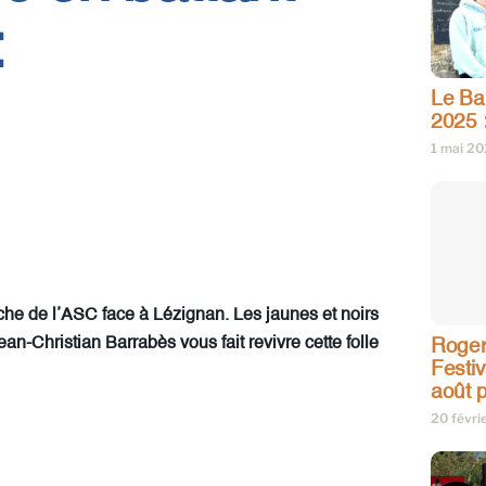
:
Le Bar
2025 
1 mai 2
nche de l’ASC face à Lézignan. Les jaunes et noirs
an-Christian Barrabès vous fait revivre cette folle
Roger
Festi
août p
20 févri