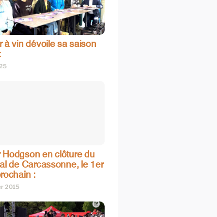
 à vin dévoile sa saison
:
025
 Hodgson en clôture du
val de Carcassonne, le 1er
rochain :
er 2015