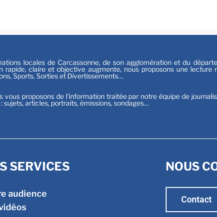
Sport
tions locales de Carcassonne, de son agglomération et du départeme
n rapide, claire et objective augmente, nous proposons une lecture ri
ions, Sports, Sorties et Divertissements…
s vous proposons de l’information traitée par notre équipe de journali
t : sujets, articles, portraits, émissions, sondages…
S SERVICES
NOUS C
re audience
Contact
vidéos