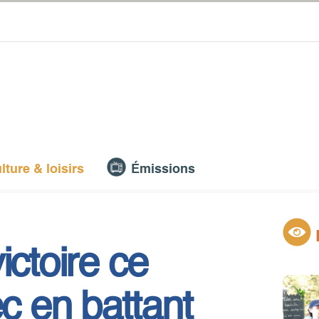
lture & loisirs
Émissions
ictoire ce
 en battant