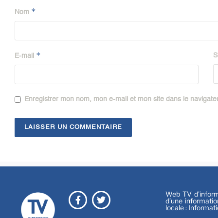
*
Nom
*
S
E-mail
Enregistrer mon nom, mon e-mail et mon site dans le navigat
Web TV d’informa
d’une informatio
locale : Informat