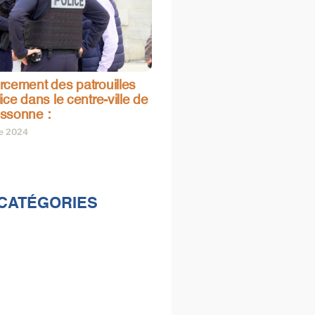
rcement des patrouilles
ice dans le centre-ville de
ssonne :
re 2024
CATÉGORIES
lités
s
e & loisirs
ions