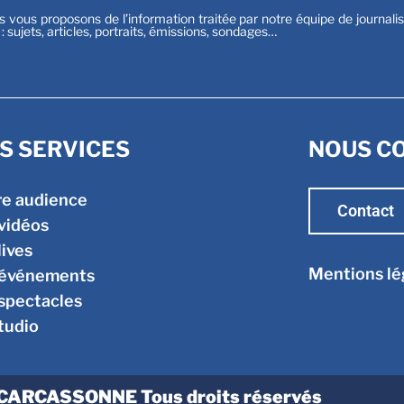
s vous proposons de l’information traitée par notre équipe de journali
t : sujets, articles, portraits, émissions, sondages…
S SERVICES
NOUS C
re audience
Contact
vidéos
lives
Mentions lé
 événements
spectacles
tudio
CARCASSONNE Tous droits réservés