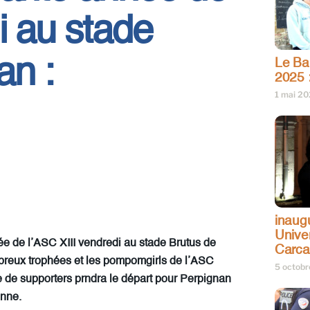
i au stade
an :
Le Bar
2025 
1 mai 2
inaug
Univer
e de l’ASC XIII vendredi au stade Brutus de
Carc
mbreux trophées et les pompomgirls de l’ASC
5 octob
de supporters prndra le départ pour Perpignan
onne.