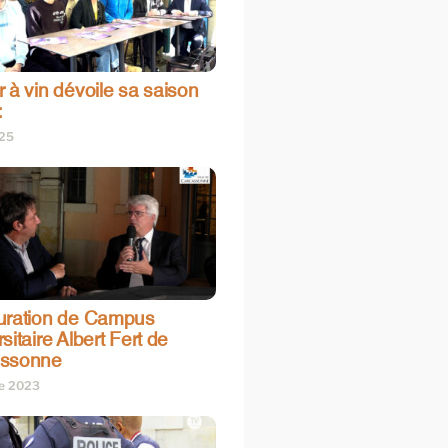
 à vin dévoile sa saison
:
025
uration de Campus
sitaire Albert Fert de
assonne
re 2023