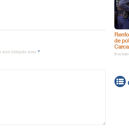
Renfo
de pol
Carca
*
s sont indiqués avec
9 octob
Actua
Brève
Cultur
Émiss