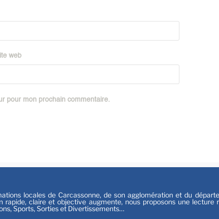
Festiv
Sport
ite web
eur pour mon prochain commentaire.
tions locales de Carcassonne, de son agglomération et du départeme
n rapide, claire et objective augmente, nous proposons une lecture ri
ions, Sports, Sorties et Divertissements…