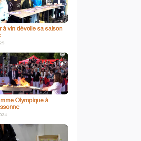
 à vin dévoile sa saison
:
025
amme Olympique à
assonne
2024