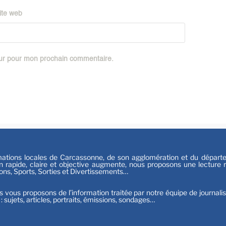
Sport
ite web
eur pour mon prochain commentaire.
tions locales de Carcassonne, de son agglomération et du départeme
n rapide, claire et objective augmente, nous proposons une lecture ri
ions, Sports, Sorties et Divertissements…
s vous proposons de l’information traitée par notre équipe de journali
t : sujets, articles, portraits, émissions, sondages…