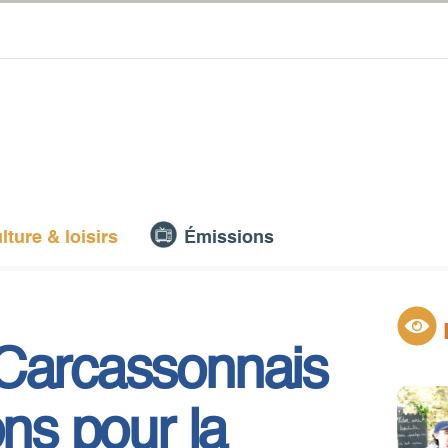
lture & loisirs
Émissions
 Carcassonnais
ons pour la