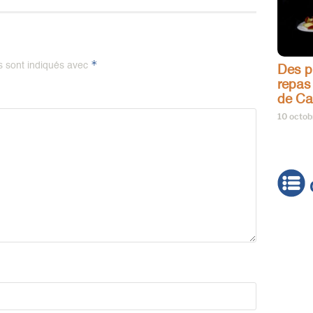
*
s sont indiqués avec
Des pr
repas
de Ca
10 octo
Actua
Brève
Cultur
Émiss
Festiv