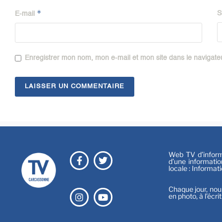
*
S
E-mail
Enregistrer mon nom, mon e-mail et mon site dans le navigat
Web TV d’informa
d’une informatio
locale : Informat
Chaque jour, nou
en photo, à l’écri