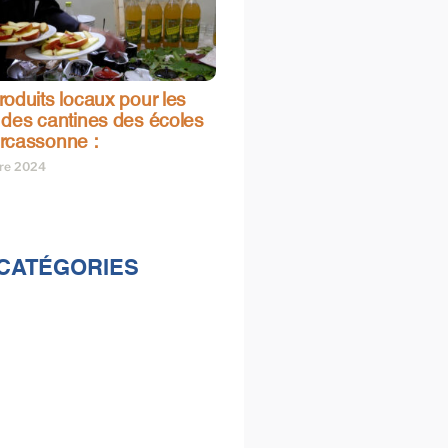
oduits locaux pour les
 des cantines des écoles
rcassonne :
bre 2024
CATÉGORIES
lités
s
e & loisirs
ions
al