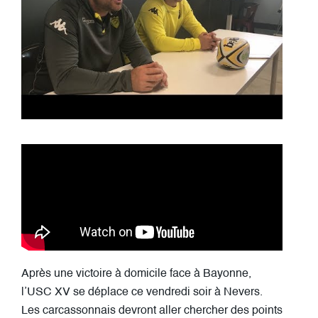
Après une victoire à domicile face à Bayonne,
l’USC XV se déplace ce vendredi soir à Nevers.
Les carcassonnais devront aller chercher des points